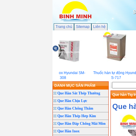
S
Trang chủ
Sitemap
Liên hệ
Dây hàn Inox Hyundai SM-
Thuốc hàn tự động Hyundai
308
S-717
DANH MỤC SẢN PHẨM
Que Hàn Sắt Thép Thường
Que hàn Tig I
Que Hàn Chịu Lực
Que hà
Que Hàn Chống Thấm
Que Hàn Thép Hơp Kim
Que Hàn Đắp Chống Mài Mòn
Que Hàn Inox