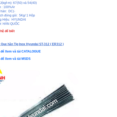
J(kgf-m): 67(50) và 54(40)
n : 100%Ar
 hàn: DC(-
ch đóng gói: 5Kg/ 1 Hộp
g Hiệu: HYUNDAI
xứ: HÀN QUỐC
 hệ để biết
a
Que hàn Tig Inox Hyundai ST-312 ( ER312 )
y để Xem và tải CATALOGUE
y để Xem và tải MSDS