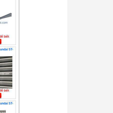
để biết
undai ST-
để biết
undai ST-