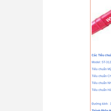
Hyundai S-9018.B3(
690℃)
Giá: 0 VND
Que hàn chịu nhiệt
Hyundai S-8018.B2(
690℃)
Giá: 0 VND
Dây hàn tự động
Hyundai S-777MX ×
H-14
Giá: 0 VND
Các Tiêu chu
Model: ST-31
Tiêu chuẩn M
Tiêu chuẩn C
Tiêu chuẩn Nh
Tiêu chuẩn H
Đường kính :
Thành Phần H