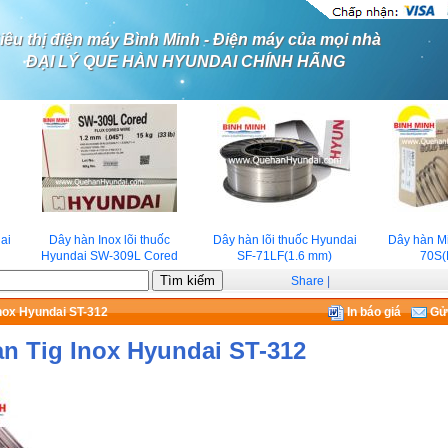
iêu thị điện máy Bình Minh - Điện máy của mọi nhà
ĐẠI LÝ QUE HÀN HYUNDAI CHÍNH HÃNG
Dây hàn Inox lõi thuốc
Dây hàn lõi thuốc Hyundai
Dây hàn Mig
Hyundai SW-309L Cored
SF-71LF(1.6 mm)
70S(E
Share
|
nox Hyundai ST-312
In báo giá
Gửi
n Tig Inox Hyundai ST-312