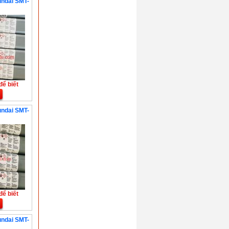
undai SMT-
để biết
undai SMT-
để biết
undai SMT-