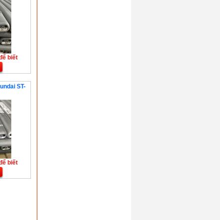
để biết
undai ST-
để biết