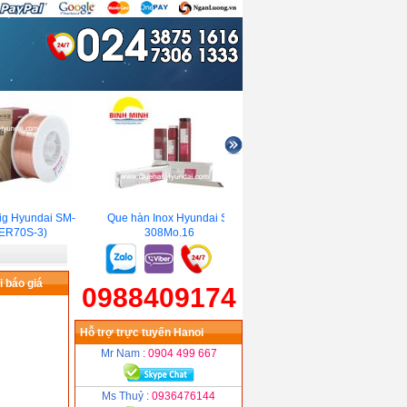
 Hyundai SM-
Que hàn Inox Hyundai S-
Que hàn Tig Hyundai ST-72
R70S-3)
308Mo.16
 báo giá
0988409174
Hỗ trợ trực tuyến Hanoi
Mr Nam
: 0904 499 667
Ms Thuỷ
: 0936476144