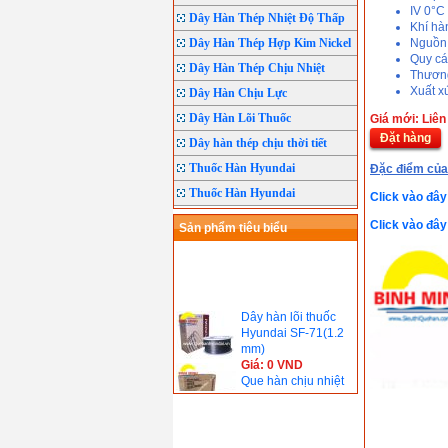
IV 0°C 
Dây Hàn Thép Nhiệt Độ Thấp
Khí hà
Dây Hàn Thép Hợp Kim Nickel
Nguồn
Quy cá
Dây Hàn Thép Chịu Nhiệt
Thươn
Xuất 
Dây Hàn Chịu Lực
Dây Hàn Lõi Thuốc
Giá mới: Liên
Đặt hàng
Dây hàn thép chịu thời tiết
Thuốc Hàn Hyundai
Đặc điểm củ
Thuốc Hàn Hyundai
Click vào đâ
Click vào đâ
Sản phẩm tiêu biểu
Dây hàn lõi thuốc
Hyundai SF-71(1.2
mm)
Giá: 0 VND
Que hàn chịu nhiệt
Hyundai S-8016.B2(
690℃)
Giá: 0 VND
Que hàn chịu nhiệt