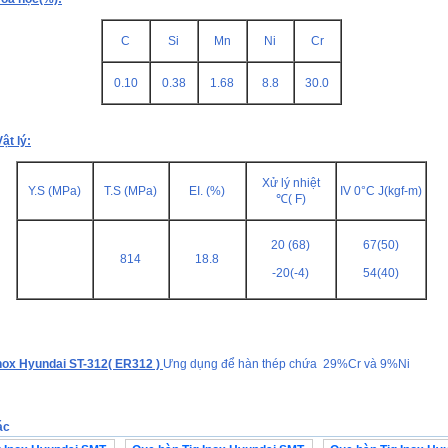
C
Si
Mn
Ni
Cr
0.10
0.38
1.68
8.8
30.0
ật lý:
Xử lý nhiệt
Y.S (MPa)
T.S (MPa)
EI. (%)
IV 0°C J(kgf-m)
℃( F)
20 (68)
67(50)
814
18.8
-20(-4)
54(40)
Inox Hyundai ST-312( ER312 )
Ưng dụng để hàn thép chứa 29%Cr và 9%Ni
ác