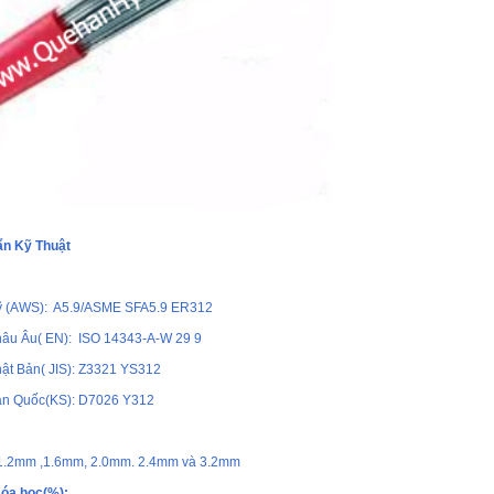
ẩn Kỹ Thuật
2
ỹ (AWS): A5.9/ASME SFA5.9 ER312
hâu Âu( EN): ISO 14343-A-W 29 9
ật Bản( JIS): Z3321 YS312
àn Quốc(KS): D7026 Y312
 1.2mm ,1.6mm, 2.0mm. 2.4mm và 3.2mm
óa học(%):