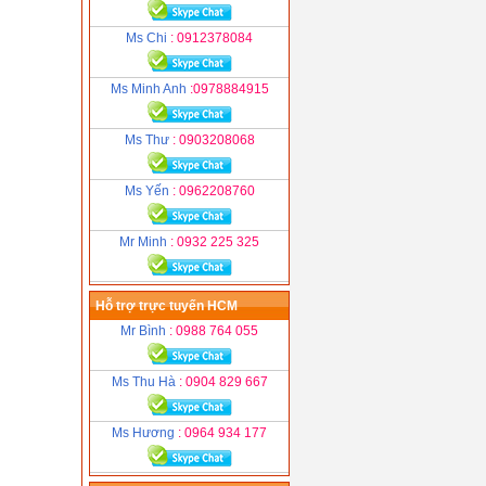
Ms Chi
: 0912378084
Ms Minh Anh
:0978884915
Ms Thư
: 0903208068
Ms Yến
: 0962208760
Mr Minh
: 0932 225 325
Hỗ trợ trực tuyến HCM
Mr Bình
: 0988 764 055
Ms Thu Hà
: 0904 829 667
Ms Hương
: 0964 934 177