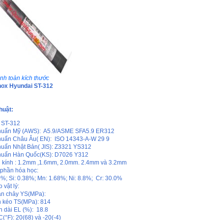
nh toàn kích thước
nox Hyundai ST-312
huật:
 ST-312
huẩn Mỹ (AWS): A5.9/ASME SFA5.9 ER312
huẩn Châu Âu( EN): ISO 14343-A-W 29 9
huẩn Nhật Bản( JIS): Z3321 YS312
huẩn Hàn Quốc(KS): D7026 Y312
kính : 1.2mm ,1.6mm, 2.0mm. 2.4mm và 3.2mm
phần hóa học:
0%; Si: 0.38%; Mn: 1.68%; Ni: 8.8%; Cr: 30.0%
 vật lý:
ạn chảy YS(MPa):
 kéo TS(MPa): 814
n dài EL (%): 18.8
(°F): 20(68) và -20(-4)