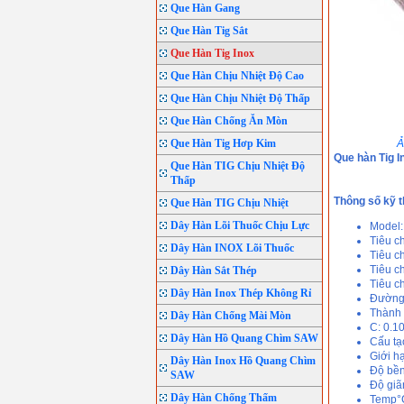
Que Hàn Gang
Que Hàn Tig Sắt
Que Hàn Tig Inox
Que Hàn Chịu Nhiệt Độ Cao
Que Hàn Chịu Nhiệt Độ Thấp
Que Hàn Chống Ăn Mòn
Que Hàn Tig Hơp Kim
Ả
Que hàn Tig I
Que Hàn TIG Chịu Nhiệt Độ
Thấp
Thông số kỹ t
Que Hàn TIG Chịu Nhiệt
Dây Hàn Lõi Thuốc Chịu Lực
Model:
Tiêu c
Dây Hàn INOX Lõi Thuốc
Tiêu c
Tiêu c
Dây Hàn Sắt Thép
Tiêu c
Dây Hàn Inox Thép Không Rỉ
Đường 
Thành 
Dây Hàn Chống Mài Mòn
C: 0.1
Dây Hàn Hồ Quang Chìm SAW
Cấu tạo
Giới h
Dây Hàn Inox Hồ Quang Chìm
Độ bền
SAW
Độ giã
Dây Hàn Chống Thấm
Temp°C