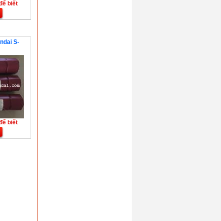
để biết
ndai S-
để biết