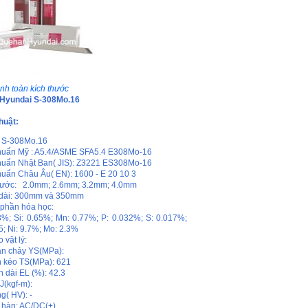
nh toàn kích thước
 Hyundai S-308Mo.16
huật:
 S-308Mo.16
huẩn Mỹ : A5.4/ASME SFA5.4 E308Mo-16
huẩn Nhật Ban( JIS): Z3221 ES308Mo-16
huẩn Châu Âu( EN): 1600 - E 20 10 3
hước: 2.0mm; 2.6mm; 3.2mm; 4.0mm
 dài: 300mm và 350mm
phần hóa học:
3%; Si: 0.65%; Mn: 0.77%; P: 0.032%; S: 0.017%;
5; Ni: 9.7%; Mo: 2.3%
 vật lý:
ạn chảy YS(MPa):
 kéo TS(MPa): 621
n dài EL (%): 42.3
 J(kgf-m):
g( HV): -
hàn: AC/DC(+)