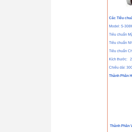
690℃)
Giá: 0 VND
Que hàn chịu nhiệt
Hyundai S-8018.B2(
Các Tiêu chu
690℃)
Model: S-308
Giá: 0 VND
Dây hàn tự động
Tiêu chuẩn M
Hyundai S-777MX ×
H-14
Tiêu chuẩn N
Giá: 0 VND
Tiêu chuẩn Ch
Kích thước: 
Chiêu dài: 3
Thành Phần H
Thành Phần V