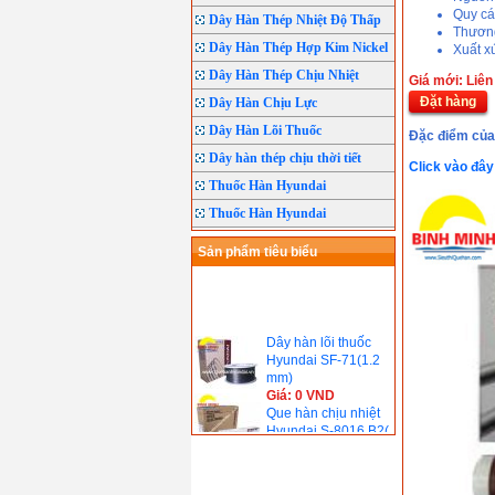
Quy cá
Dây Hàn Thép Nhiệt Độ Thấp
Thươn
Dây Hàn Thép Hợp Kim Nickel
Xuất 
Dây Hàn Thép Chịu Nhiệt
Giá mới: Liên
Đặt hàng
Dây Hàn Chịu Lực
Dây Hàn Lõi Thuốc
Đặc điểm củ
Dây hàn thép chịu thời tiết
Click vào đâ
Thuốc Hàn Hyundai
Thuốc Hàn Hyundai
Sản phẩm tiêu biểu
Dây hàn lõi thuốc
Hyundai SF-71(1.2
mm)
Giá: 0 VND
Que hàn chịu nhiệt
Hyundai S-8016.B2(
690℃)
Giá: 0 VND
Que hàn chịu nhiệt
Hyundai S-9018.B3(