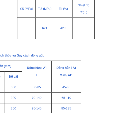
Nhiệt độ
Y.S (MPa)
T.S (MPa)
EI. (%)
℃( F)
621
42.3
ích thức và Quy cách đóng gói:
àn (mm)
Dòng hàn ( A)
Dòng hàn ( A)
F
V-up, OH
h
Độ dài
300
50-85
45-80
300
70-140
65-110
350
95-145
85-135