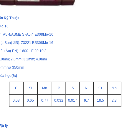
ẩn Kỹ Thuật
Mo.16
ỹ : A5.4/ASME SFA5.4 E308Mo-16
hật Ban( JIS): Z3221 ES308Mo-16
âu Âu( EN): 1600 - E 20 10 3
2.0mm; 2.6mm; 3.2mm; 4.0mm
00mm và 350mm
óa học(%)
C
Si
Mn
P
S
Ni
Cr
Mo
0.03
0.65
0.77
0.032
0.017
9.7
18.5
2.3
ật lý