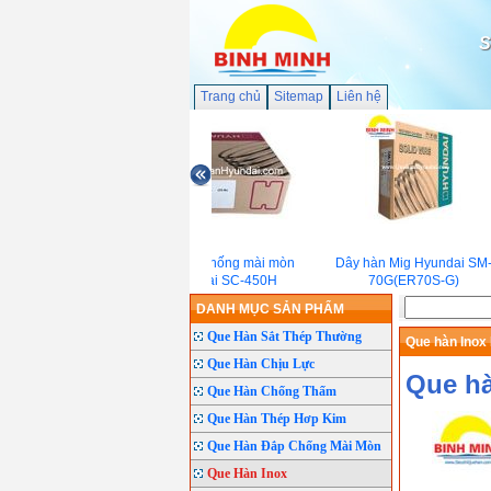
S
Trang chủ
Sitemap
Liên hệ
Dây hàn chống mài mòn
Dây hàn Mig Hyundai SM-
Hyundai SC-450H
70G(ER70S-G)
DANH MỤC SẢN PHẨM
Que Hàn Sắt Thép Thường
Que hàn Inox
Que Hàn Chịu Lực
Que hà
Que Hàn Chống Thấm
Que Hàn Thép Hơp Kim
Que Hàn Đắp Chống Mài Mòn
Que Hàn Inox