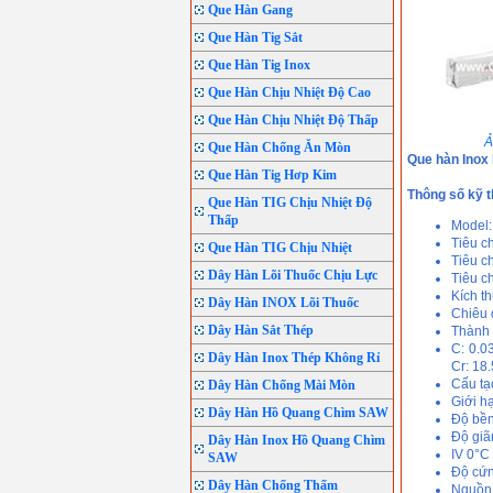
Que Hàn Gang
Que Hàn Tig Sắt
Que Hàn Tig Inox
Que Hàn Chịu Nhiệt Độ Cao
Que Hàn Chịu Nhiệt Độ Thấp
Ả
Que Hàn Chống Ăn Mòn
Que hàn Inox
Que Hàn Tig Hơp Kim
Thông số kỹ t
Que Hàn TIG Chịu Nhiệt Độ
Thấp
Model:
Tiêu c
Que Hàn TIG Chịu Nhiệt
Tiêu c
Dây Hàn Lõi Thuốc Chịu Lực
Tiêu c
Kích t
Dây Hàn INOX Lõi Thuốc
Chiêu
Dây Hàn Sắt Thép
Thành 
C: 0.0
Dây Hàn Inox Thép Không Rỉ
Cr: 18.
Cấu tạo
Dây Hàn Chống Mài Mòn
Giới h
Dây Hàn Hồ Quang Chìm SAW
Độ bền
Độ giã
Dây Hàn Inox Hồ Quang Chìm
IV 0°C
SAW
Độ cứn
Dây Hàn Chống Thấm
Nguồn 