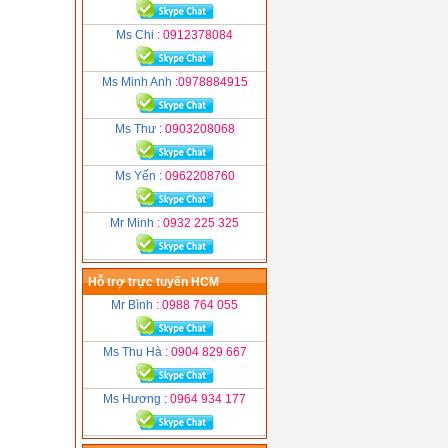
Ms Chi
: 0912378084
Ms Minh Anh
:0978884915
Ms Thư
: 0903208068
Ms Yến
: 0962208760
Mr Minh
: 0932 225 325
Hỗ trợ trực tuyến HCM
Mr Bình
: 0988 764 055
Ms Thu Hà
: 0904 829 667
Ms Hương
: 0964 934 177