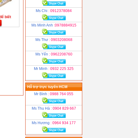
Ms Chi
: 0912378084
để biết
Ms Minh Anh
:0978884915
Ms Thư
: 0903208068
Ms Yến
: 0962208760
Mr Minh
: 0932 225 325
Hỗ trợ trực tuyến HCM
Mr Bình
: 0988 764 055
Ms Thu Hà
: 0904 829 667
Ms Hương
: 0964 934 177