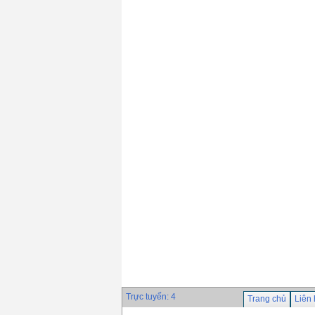
Hyundai S-9018.B3(
690℃)
Giá: 0 VND
Que hàn chịu nhiệt
Hyundai S-8018.B2(
690℃)
Giá: 0 VND
Dây hàn tự động
Hyundai S-777MX ×
H-14
Giá: 0 VND
Trực tuyến: 4
Trang chủ
Liên