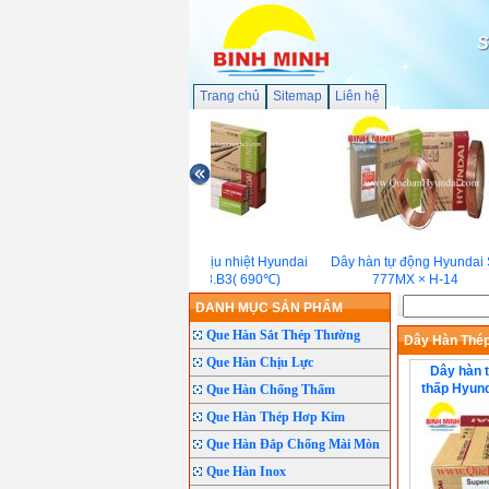
S
Trang chủ
Sitemap
Liên hệ
Que hàn chịu nhiệt Hyundai
Dây hàn tự động Hyundai S
S-9018.B3( 690℃)
777MX × H-14
DANH MỤC SẢN PHẨM
Que Hàn Sắt Thép Thường
Dây Hàn Thép
Que Hàn Chịu Lực
Dây hàn t
thấp Hyund
Que Hàn Chống Thấm
Que Hàn Thép Hơp Kim
Que Hàn Đắp Chống Mài Mòn
Que Hàn Inox