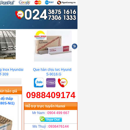
 Inox Hyundai
Que hàn chịu lưc Hyundai
Que hàn Tig Hyundai ST-72
-309
S-9016.G
ửi báo giá
0988409174
 độ thấp
80S-Ni1)
Hỗ trợ trực tuyến Hanoi
Mr Nam
: 0904 499 667
Ms Thuỷ
: 0936476144