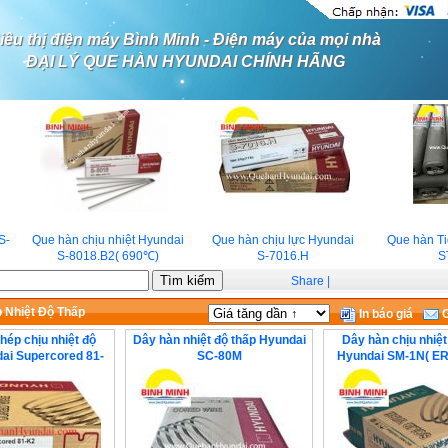
iêu thị điện máy Bình Minh - Điện máy của mọi nhà
ĐẠI LÝ QUE HÀN HYUNDAI CHÍNH HÃNG
-
Que hàn chịu nhiệt Hyundai
Que hàn chịu lực Hyundai
Que hàn Tig
S-8018.B2( 690℃)
S-7016.H
ST
Share
|
 Nhiệt Độ Thấp
In báo giá
G
hép chịu nhiệt độ
Dây hàn nhiệt độ thấp Hyundai
Dây hàn chịu nhiệt
ai Supercored 81-
SC-80M
Hyundai SM-1N( ER
K2