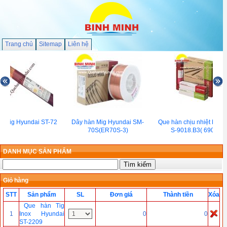
Trang chủ
Sitemap
Liên hệ
n Tig Hyundai ST-72
Dây hàn Mig Hyundai SM-
Que hàn chịu nhiệt Hyun
70S(ER70S-3)
S-9018.B3( 690℃)
DANH MỤC SẢN PHẨM
Giỏ hàng
STT
Sản phẩm
SL
Đơn giá
Thành tiền
Xóa
Que hàn Tig
1
Inox Hyundai
0
0
ST-2209