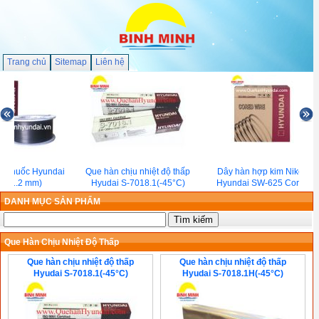
Trang chủ
Sitemap
Liên hệ
õi thuốc Hyundai
Que hàn chịu nhiệt độ thấp
Dây hàn hợp kim Niken
71(1.2 mm)
Hyudai S-7018.1(-45°C)
Hyundai SW-625 Cored
DANH MỤC SẢN PHẨM
Que Hàn Chịu Nhiệt Độ Thấp
Que hàn chịu nhiệt độ thấp
Que hàn chịu nhiệt độ thấp
Hyudai S-7018.1(-45°C)
Hyudai S-7018.1H(-45°C)