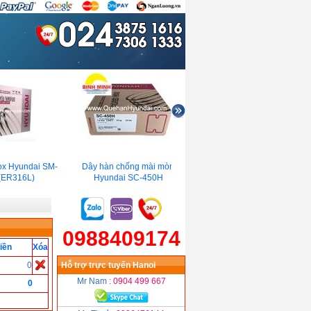
x Hyundai SM-
Dây hàn chống mài mòn
Dây hàn Inox Hyundai SM-
ER316L)
Hyundai SC-450H
308
0988409174
iền
Xóa
0
Hỗ trợ trực tuyến Hanoi
Mr Nam
: 0904 499 667
0