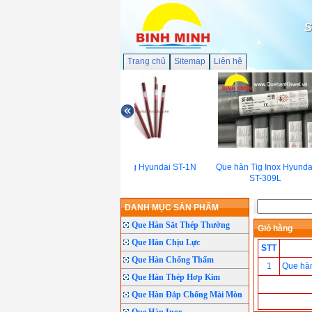
S
Trang chủ
Sitemap
Liên hệ
Que hàn Tig Hyundai ST-1N
Que hàn Tig Inox Hyundai
ST-309L
DANH MỤC SẢN PHẨM
Que Hàn Sắt Thép Thường
Giỏ hàng
Que Hàn Chịu Lực
STT
Que Hàn Chống Thấm
1
Que hàn
Que Hàn Thép Hơp Kim
Que Hàn Đắp Chống Mài Mòn