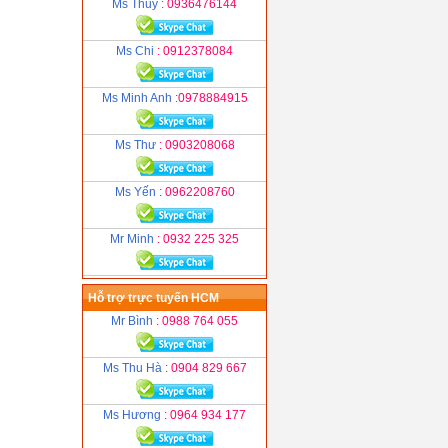
Ms Thuỷ
: 0936476144
Ms Chi
: 0912378084
Ms Minh Anh
:0978884915
Ms Thư
: 0903208068
Ms Yến
: 0962208760
Mr Minh
: 0932 225 325
Hỗ trợ trực tuyến HCM
Mr Bình
: 0988 764 055
Ms Thu Hà
: 0904 829 667
Ms Hương
: 0964 934 177