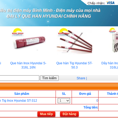
iêu thị điện máy Bình Minh - Điện máy của mọi nhà
ĐẠI LÝ QUE HÀN HYUNDAI CHÍNH HÃNG
Que hàn Inox Hyundai S-
Que hàn Tig Hyundai ST-
Dây hàn Ino
316L.16N
50.3
316L(
Share
|
Sản phẩm
SL
Đơn giá
Thành t
 Tig Inox Hyundai ST-312
0
Tổng tiền
:
Mua tiếp
Đặt hàng