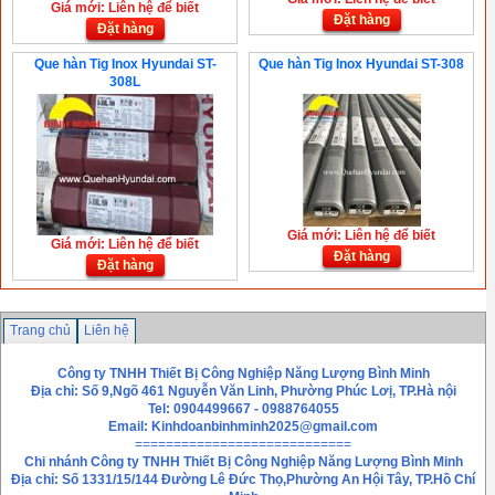
Giá mới: Liên hệ để biết
Đặt hàng
Đặt hàng
Que hàn Tig Inox Hyundai ST-
Que hàn Tig Inox Hyundai ST-308
308L
Giá mới: Liên hệ để biết
Giá mới: Liên hệ để biết
Đặt hàng
Đặt hàng
Trang chủ
Liên hệ
Công ty TNHH Thiết Bị Công Nghiệp Năng Lượng Bình Minh
Địa chỉ: Số 9,Ngõ 461 Nguyễn Văn Linh, Phường Phúc Lơị, TP.Hà nội
Tel: 0904499667 - 0988764055
Email:
Kinhdoanbinhminh2025@gmail.com
============================
Chi nhánh
Công ty TNHH Thiết Bị Công Nghiệp Năng Lượng Bình Minh
Địa chỉ: Số 1331/15/144 Đường Lê Đức Thọ,Phường An Hội Tây, TP.Hồ Chí