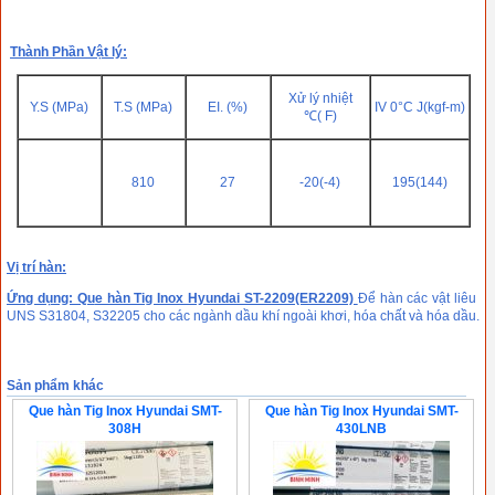
Thành Phần Vật lý:
Xử lý nhiệt
Y.S (MPa)
T.S (MPa)
EI. (%)
IV 0°C J(kgf-m)
℃( F)
810
27
-20(-4)
195(144)
Vị trí hàn:
Ứng dụng: Qu
e hàn Tig Inox Hyundai ST-2209(ER2209)
Để hàn các vật liêu
UNS S31804, S32205 cho các ngành dầu khí ngoài khơi, hóa chất và hóa dầu.
Sản phẩm khác
Que hàn Tig Inox Hyundai SMT-
Que hàn Tig Inox Hyundai SMT-
308H
430LNB