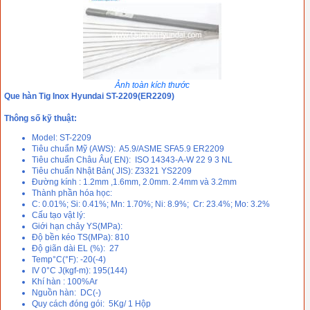
Ảnh toàn kích thước
Que hàn Tig Inox Hyundai ST-2209(ER2209)
Thông số kỹ thuật:
Model: ST-2209
Tiêu chuẩn Mỹ (AWS): A5.9/ASME SFA5.9 ER2209
Tiêu chuẩn Châu Âu( EN): ISO 14343-A-W 22 9 3 NL
Tiêu chuẩn Nhật Bản( JIS): Z3321 YS2209
Đường kính : 1.2mm ,1.6mm, 2.0mm. 2.4mm và 3.2mm
Thành phần hóa học:
C: 0.01%; Si: 0.41%; Mn: 1.70%; Ni: 8.9%; Cr: 23.4%; Mo: 3.2%
Cấu tạo vật lý:
Giới hạn chảy YS(MPa):
Độ bền kéo TS(MPa): 810
Độ giãn dài EL (%): 27
Temp°C(°F): -20(-4)
IV 0°C J(kgf-m): 195(144)
Khí hàn : 100%Ar
Nguồn hàn: DC(-)
Quy cách đóng gói: 5Kg/ 1 Hộp