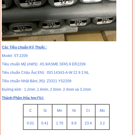
Các Tiêu chuẩn Kỹ Thuật :
Model: ST-2209
Tiêu chuẩn Mỹ (AWS): A5.9/ASME SFA5.9 ER2209
Tiêu chuẩn Châu Âu( EN): ISO 14343-A-W 22 9 3 NL
Tiêu chuẩn Nhật Bản( JIS): Z3321 YS2209
Đường kính : 1.2mm ,1.6mm, 2.0mm. 2.4mm và 3.2mm
Thành Phần Hóa học(%):
C
Si
Mn
Ni
Cr
Mo
0.01
0.41
1.70
8.9
23.4
3.2