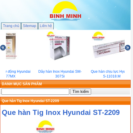
Trang chủ
Sitemap
Liên hệ
n tự động Hyundai
Dây hàn Inox Hyundai SM-
Que hàn chịu lực Hyundai
S-777MX
307Si
S-11018.M
DANH MỤC SẢN PHẨM
Que hàn Tig Inox Hyundai ST-2209
Que hàn Tig Inox Hyundai ST-2209