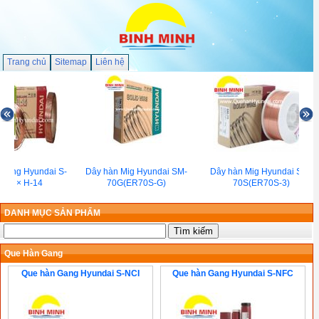
Trang chủ
Sitemap
Liên hệ
 động Hyundai S-
Dây hàn Mig Hyundai SM-
Dây hàn Mig Hyundai SM-
XT × H-14
70G(ER70S-G)
70S(ER70S-3)
DANH MỤC SẢN PHẨM
Que Hàn Gang
Que hàn Gang Hyundai S-NCI
Que hàn Gang Hyundai S-NFC