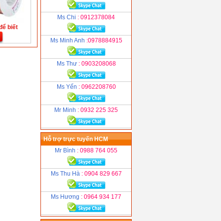
Ms Chi
: 0912378084
để biết
Ms Minh Anh
:0978884915
Ms Thư
: 0903208068
Ms Yến
: 0962208760
Mr Minh
: 0932 225 325
Hỗ trợ trực tuyến HCM
Mr Bình
: 0988 764 055
Ms Thu Hà
: 0904 829 667
Ms Hương
: 0964 934 177