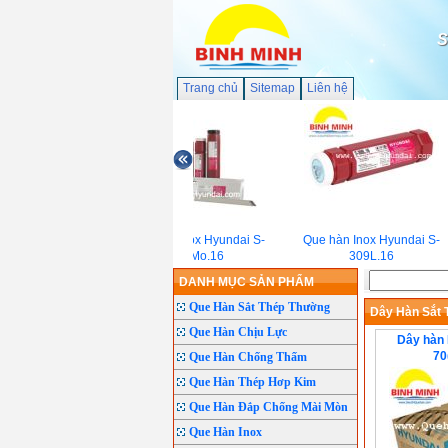
S
Trang chủ
Sitemap
Liên hệ
Que hàn Inox Hyundai S-
Que hàn Inox Hyundai S-
308Mo.16
309L.16
DANH MỤC SẢN PHẨM
Que Hàn Sắt Thép Thường
Dây Hàn Sắt 
Que Hàn Chịu Lực
Dây hàn 
70
Que Hàn Chống Thấm
Que Hàn Thép Hơp Kim
Que Hàn Đắp Chống Mài Mòn
Que Hàn Inox