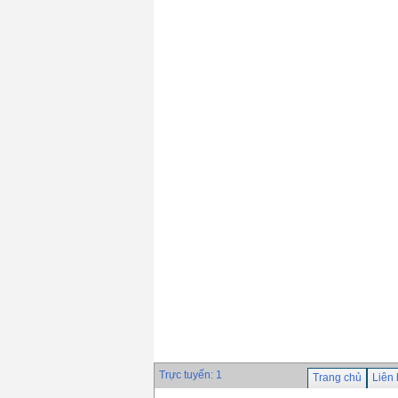
690℃)
Giá: 0 VND
Que hàn chịu nhiệt
Hyundai S-8018.B2(
690℃)
Giá: 0 VND
Dây hàn tự động
Hyundai S-777MX ×
H-14
Giá: 0 VND
Trực tuyến: 1
Trang chủ
Liên