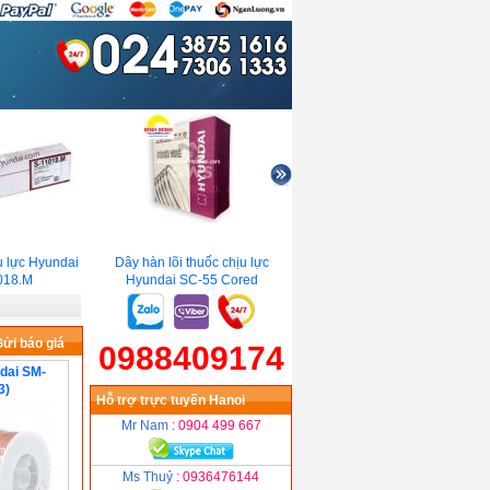
 lực Hyundai
Dây hàn lõi thuốc chịu lực
Dây hàn chịu nhiệt Hyundai
18.M
Hyundai SC-55 Cored
SC-81B2(690°C)
ửi báo giá
0988409174
dai SM-
3)
Hỗ trợ trực tuyến Hanoi
Mr Nam
: 0904 499 667
Ms Thuỷ
: 0936476144