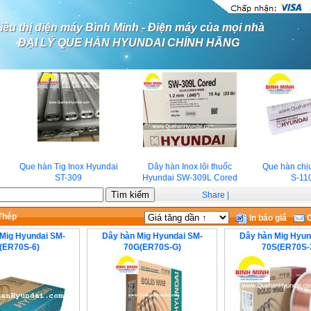
iêu thị điện máy Bình Minh - Điện máy của mọi nhà
ĐẠI LÝ QUE HÀN HYUNDAI CHÍNH HÃNG
Que hàn Tig Inox Hyundai
Dây hàn Inox lõi thuốc
Que hàn chịu
ST-309
Hyundai SW-309L Cored
S-110
Share
|
Thép
In báo giá
G
Mig Hyundai SM-
Dây hàn Mig Hyundai SM-
Dây hàn Mig Hyun
(ER70S-6)
70G(ER70S-G)
70S(ER70S-