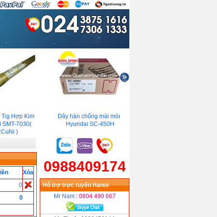
Tig Hợp Kim
Dây hàn chống mài mòn
Dây hàn chịu nhiệt Hyundai
 SMT-7030(
Hyundai SC-450H
SC-81B2(690°C)
uNi )
0988409174
iền
Xóa
0
Hỗ trợ trực tuyến Hanoi
Mr Nam
: 0904 499 667
0