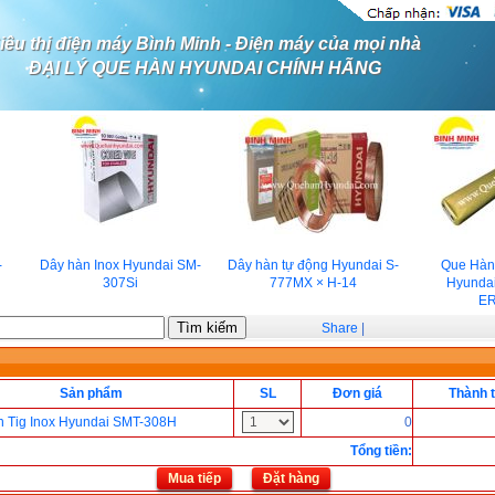
iêu thị điện máy Bình Minh - Điện máy của mọi nhà
ĐẠI LÝ QUE HÀN HYUNDAI CHÍNH HÃNG
Dây hàn Inox Hyundai SM-
Dây hàn tự động Hyundai S-
Que Hàn 
307Si
777MX × H-14
Hyundai
ERC
Share
|
Sản phẩm
SL
Đơn giá
Thành t
n Tig Inox Hyundai SMT-308H
0
Tổng tiền
:
Mua tiếp
Đặt hàng