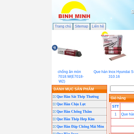
S
Trang chủ
Sitemap
Liên hệ
Que hàn chống ăn mòn
Que hàn Inox Hyundai S-
Hyundai S-7018.W(E7018-
310.16
W2)
DANH MỤC SẢN PHẨM
Que Hàn Sắt Thép Thường
Giỏ hàng
Que Hàn Chịu Lực
STT
Que Hàn Chống Thấm
1
Que hà
Que Hàn Thép Hơp Kim
Que Hàn Đắp Chống Mài Mòn