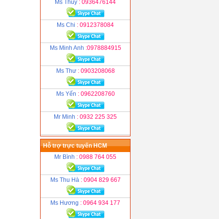
Ms Thuỷ
: 0936476144
Ms Chi
: 0912378084
Ms Minh Anh
:0978884915
Ms Thư
: 0903208068
Ms Yến
: 0962208760
Mr Minh
: 0932 225 325
Hỗ trợ trực tuyến HCM
Mr Bình
: 0988 764 055
Ms Thu Hà
: 0904 829 667
Ms Hương
: 0964 934 177