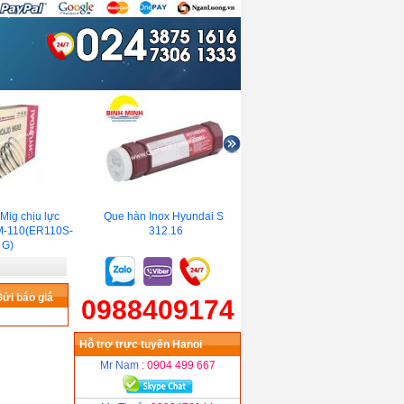
ig chịu lực
Que hàn Inox Hyundai S-
Que Hàn Tig Hợp Kim
-110(ER110S-
312.16
Hyundai SMT-7030(
G)
ERCuNi )
ửi báo giá
0988409174
Hỗ trợ trực tuyến Hanoi
Mr Nam
: 0904 499 667