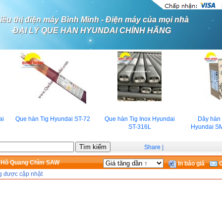
iêu thị điện máy Bình Minh - Điện máy của mọi nhà
ĐẠI LÝ QUE HÀN HYUNDAI CHÍNH HÃNG
i
Que hàn Tig Hyundai ST-72
Que hàn Tig Inox Hyundai
Dây hàn M
ST-316L
Hyundai SM
Share
|
x Hồ Quang Chìm SAW
In báo giá
G
g được cập nhật