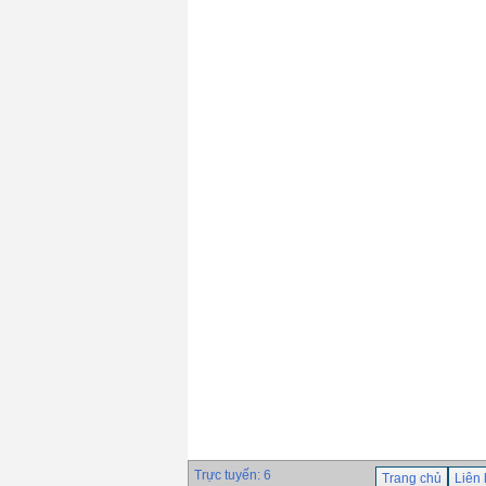
Que hàn chịu nhiệt
Hyundai S-9018.B3(
690℃)
Giá: 0 VND
Que hàn chịu nhiệt
Hyundai S-8018.B2(
690℃)
Giá: 0 VND
Dây hàn tự động
Hyundai S-777MX ×
H-14
Giá: 0 VND
Trực tuyến: 6
Trang chủ
Liên