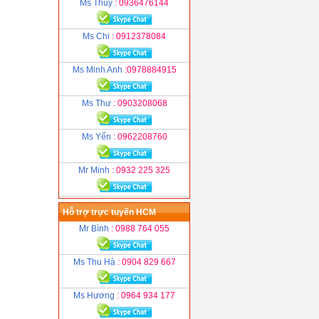
Ms Thuỷ
: 0936476144
Ms Chi
: 0912378084
Ms Minh Anh
:0978884915
Ms Thư
: 0903208068
Ms Yến
: 0962208760
Mr Minh
: 0932 225 325
Hỗ trợ trực tuyến HCM
Mr Bình
: 0988 764 055
Ms Thu Hà
: 0904 829 667
Ms Hương
: 0964 934 177