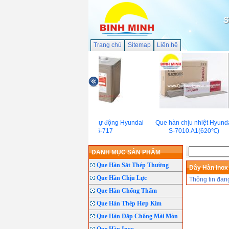
S
Trang chủ
Sitemap
Liên hệ
Thuốc hàn tự động Hyundai
Que hàn chịu nhiệt Hyunda
S-717
S-7010.A1(620℃)
DANH MỤC SẢN PHẨM
Que Hàn Sắt Thép Thường
Dây Hàn Ino
Que Hàn Chịu Lực
Thông tin đan
Que Hàn Chống Thấm
Que Hàn Thép Hơp Kim
Que Hàn Đắp Chống Mài Mòn