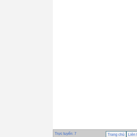
Hyundai S-9018.B3(
690℃)
Giá: 0 VND
Que hàn chịu nhiệt
Hyundai S-8018.B2(
690℃)
Giá: 0 VND
Dây hàn tự động
Hyundai S-777MX ×
H-14
Giá: 0 VND
Trực tuyến: 7
Trang chủ
Liên