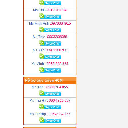
Ms Chi
: 0912378084
Ms Minh Anh
:0978884915
Ms Thư
: 0903208068
Ms Yến
: 0962208760
Mr Minh
: 0932 225 325
Hỗ trợ trực tuyến HCM
Mr Bình
: 0988 764 055
Ms Thu Hà
: 0904 829 667
Ms Hương
: 0964 934 177