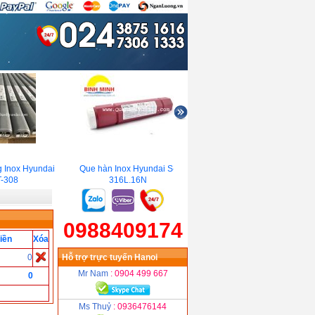
 Inox Hyundai
Que hàn Inox Hyundai S-
Que hàn đắp chống mài
-308
316L.16N
mòn Hyundai S-240A.R
0988409174
iền
Xóa
0
Hỗ trợ trực tuyến Hanoi
Mr Nam
: 0904 499 667
0
Ms Thuỷ
: 0936476144