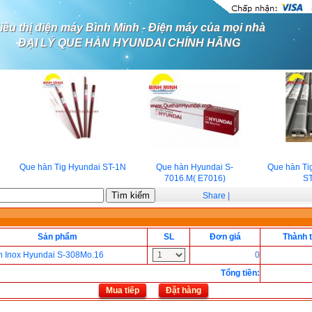
iêu thị điện máy Bình Minh - Điện máy của mọi nhà
ĐẠI LÝ QUE HÀN HYUNDAI CHÍNH HÃNG
Que hàn Tig Hyundai ST-1N
Que hàn Hyundai S-
Que hàn Tig
7016.M( E7016)
ST
Share
|
Sản phẩm
SL
Đơn giá
Thành t
n Inox Hyundai S-308Mo.16
0
Tổng tiền
:
Mua tiếp
Đặt hàng