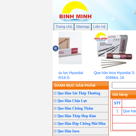
S
Trang chủ
Sitemap
Liên hệ
Que hàn chịu lưc Hyundai
Que hàn Inox Hyundai S-
S-9016.G
309MoL.16
DANH MỤC SẢN PHẨM
Que Hàn Sắt Thép Thường
Giỏ hàng
Que Hàn Chịu Lực
STT
Que Hàn Chống Thấm
1
Que hà
Que Hàn Thép Hơp Kim
Que Hàn Đắp Chống Mài Mòn
Que Hàn Inox