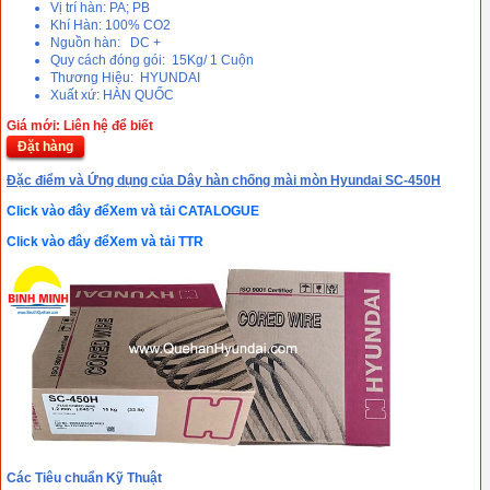
Vị trí hàn: PA; PB
Khí Hàn: 100% CO2
Nguồn hàn: DC +
Quy cách đóng gói: 15Kg/ 1 Cuộn
Thương Hiệu: HYUNDAI
Xuất xứ: HÀN QUỐC
Giá mới: Liên hệ để biết
Đặt hàng
Đặc điểm và Ứng dụng của Dây hàn chống mài mòn Hyundai SC-450H
Click vào đây đểXem và tải CATALOGUE
Click vào đây đểXem và tải TTR
Các Tiêu chuẩn Kỹ Thuật