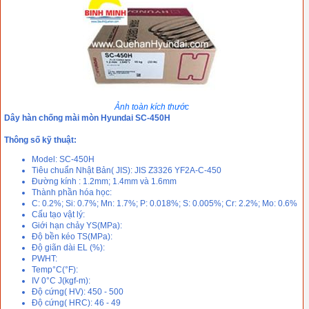
Ảnh toàn kích thước
Dây hàn chống mài mòn Hyundai SC-450H
Thông số kỹ thuật:
Model: SC-450H
Tiêu chuẩn Nhật Bản( JIS): JIS Z3326 YF2A-C-450
Đường kính : 1.2mm; 1.4mm và 1.6mm
Thành phần hóa học:
C: 0.2%; Si: 0.7%; Mn: 1.7%; P: 0.018%; S: 0.005%; Cr: 2.2%; Mo: 0.6%
Cấu tạo vật lý:
Giới hạn chảy YS(MPa):
Độ bền kéo TS(MPa):
Độ giãn dài EL (%):
PWHT:
Temp°C(°F):
IV 0°C J(kgf-m):
Độ cứng( HV): 450 - 500
Độ cứng( HRC): 46 - 49