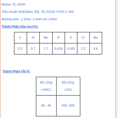
Model: SC-450H
Tiêu chuẩn Nhật Bản( JIS): JIS Z3326 YF2A-C-450
Đường kính : 1.2mm; 1.4mm và 1.6mm
Thành Phần Hóa học(%):
C
Si
Mn
P
S
Cr
Mo
0.2
0.7
1.7
0.018
0.005
2.2
0.6
Thành Phần Vật lý:
Độ cứng
Độ cứng
( HRC)
( HV)
46 - 49
450- 500