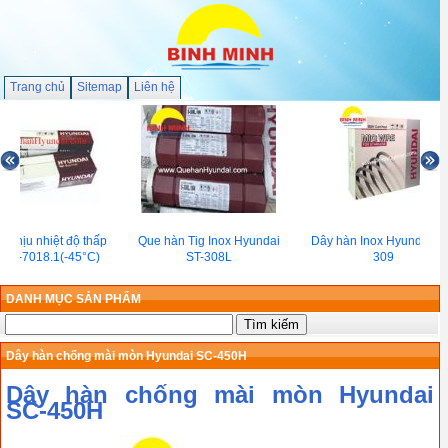
Trang chủ
Sitemap
Liên hệ
 chịu nhiệt độ thấp
Que hàn Tig Inox Hyundai
Dây hàn Inox Hyundai SM
i S-7018.1(-45°C)
ST-308L
309
DANH MỤC SẢN PHẨM
Dây hàn chống mài mòn Hyundai SC-450H
Dây hàn chống mài mòn Hyundai
SC-450H