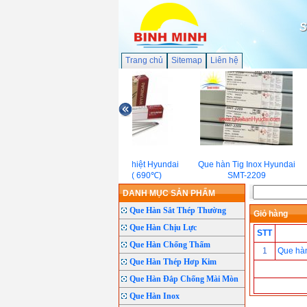
S
Trang chủ
Sitemap
Liên hệ
Que hàn chịu nhiệt Hyundai
Que hàn Tig Inox Hyundai
S-8018.B2( 690℃)
SMT-2209
DANH MỤC SẢN PHẨM
Que Hàn Sắt Thép Thường
Giỏ hàng
Que Hàn Chịu Lực
STT
Que Hàn Chống Thấm
1
Que hàn
Que Hàn Thép Hơp Kim
Que Hàn Đắp Chống Mài Mòn
Que Hàn Inox