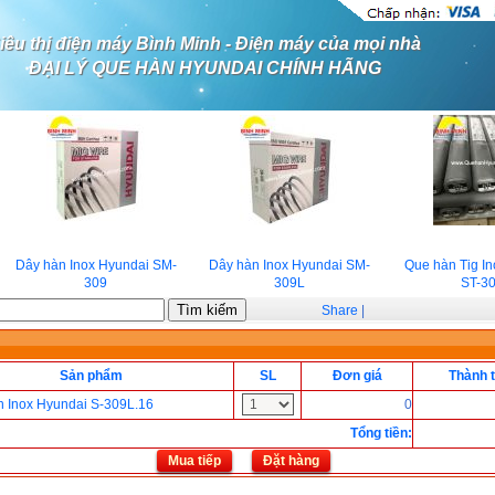
iêu thị điện máy Bình Minh - Điện máy của mọi nhà
ĐẠI LÝ QUE HÀN HYUNDAI CHÍNH HÃNG
Dây hàn Inox Hyundai SM-
Dây hàn Inox Hyundai SM-
Que hàn Tig In
309
309L
ST-30
Share
|
Sản phẩm
SL
Đơn giá
Thành t
 Inox Hyundai S-309L.16
0
Tổng tiền
:
Mua tiếp
Đặt hàng