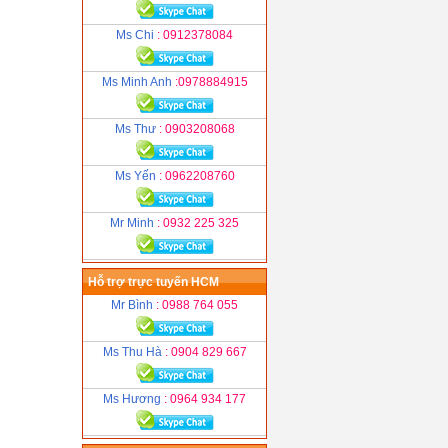
Ms Chi
: 0912378084
Ms Minh Anh
:0978884915
Ms Thư
: 0903208068
Ms Yến
: 0962208760
Mr Minh
: 0932 225 325
Hỗ trợ trực tuyến HCM
Mr Bình
: 0988 764 055
Ms Thu Hà
: 0904 829 667
Ms Hương
: 0964 934 177