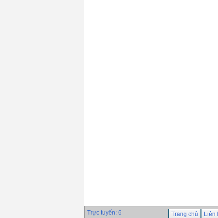
Giá: 0 VND
Que hàn chịu nhiệt
Hyundai S-8018.B2(
690℃)
Giá: 0 VND
Dây hàn tự động
Hyundai S-777MX ×
H-14
Giá: 0 VND
Trực tuyến: 6
Trang chủ
Liên