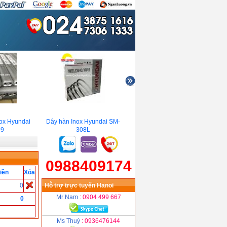
ox Hyundai
Dây hàn Inox Hyundai SM-
Que hàn sắt thép Hyundai
Dâ
9
308L
S-6013.LF
0988409174
iền
Xóa
0
Hỗ trợ trực tuyến Hanoi
Mr Nam
: 0904 499 667
0
Ms Thuỷ
: 0936476144