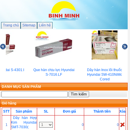
Trang chủ
Sitemap
Liên hệ
undai S-4301.I
Que hàn chịu lực Hyundai
Dây hàn Inox lõi thuốc
S-7016.LF
Hyundai SW-410NiMo
Cored
DANH MỤC SẢN PHẨM
Giỏ hàng
STT
Sản phẩm
SL
Đơn giá
Thành tiền
Xóa
Dây hàn Hợp
Kim Hyundai
1
0
0
SMT-7030(