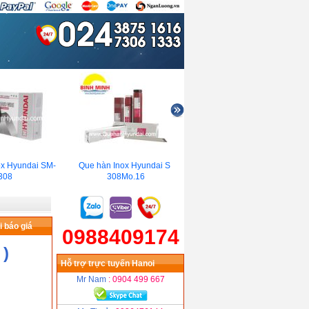
x Hyundai SM-
Que hàn Inox Hyundai S-
Que hàn Hyundai S-4301.I
08
308Mo.16
 báo giá
0988409174
 )
Hỗ trợ trực tuyến Hanoi
Mr Nam
: 0904 499 667