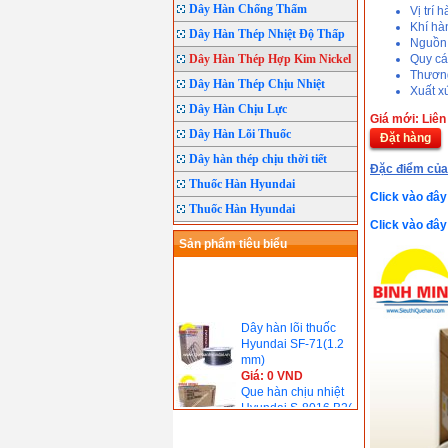
Dây Hàn Chống Thấm
Vị trí 
Khí hà
Dây Hàn Thép Nhiệt Độ Thấp
Nguồn
Dây Hàn Thép Hợp Kim Nickel
Quy cá
Thươn
Dây Hàn Thép Chịu Nhiệt
Xuất 
Dây Hàn Chịu Lực
Giá mới: Liên
Dây Hàn Lõi Thuốc
Đặt hàng
Dây hàn thép chịu thời tiết
Đặc điểm củ
Thuốc Hàn Hyundai
Click vào đâ
Thuốc Hàn Hyundai
Click vào đâ
Sản phẩm tiêu biểu
Dây hàn lõi thuốc
Hyundai SF-71(1.2
mm)
Giá: 0 VND
Que hàn chịu nhiệt
Hyundai S-8016.B2(
690℃)
Giá: 0 VND