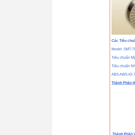
Que hàn chịu nhiệt
Hyundai S-9018.B3(
690℃)
Giá: 0 VND
Que hàn chịu nhiệt
Hyundai S-8018.B2(
690℃)
Giá: 0 VND
Dây hàn tự động
Các Tiêu chu
Hyundai S-777MX ×
H-14
Model: SMT-7
Giá: 0 VND
Tiêu chuẩn M
Tiêu chuẩn Nh
ABS AWS A5.
Thành Phần H
Thành Phần V