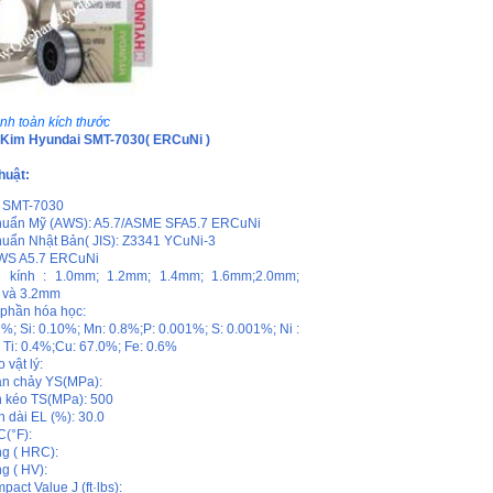
nh toàn kích thước
Kim Hyundai SMT-7030( ERCuNi )
huật:
: SMT-7030
huẩn Mỹ (AWS): A5.7/ASME SFA5.7 ERCuNi
huẩn Nhật Bản( JIS): Z3341 YCuNi-3
WS A5.7 ERCuNi
 kính : 1.0mm; 1.2mm; 1.4mm; 1.6mm;2.0mm;
 và 3.2mm
phần hóa học:
2%; Si: 0.10%; Mn: 0.8%;P: 0.001%; S: 0.001%; Ni :
 Ti: 0.4%;Cu: 67.0%; Fe: 0.6%
 vật lý:
ạn chảy YS(MPa):
 kéo TS(MPa): 500
n dài EL (%): 30.0
C(°F):
g ( HRC):
g ( HV):
act Value J (ft·lbs):