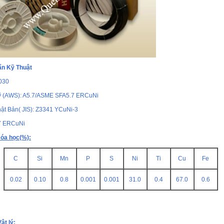
ẩn Kỹ Thuật
030
ỹ (AWS): A5.7/ASME SFA5.7 ERCuNi
ật Bản( JIS): Z3341 YCuNi-3
7 ERCuNi
óa học(%):
C
Si
Mn
P
S
Ni
Ti
Cu
Fe
0.02
0.10
0.8
0.001
0.001
31.0
0.4
67.0
0.6
ật lý: