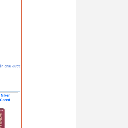
ển chịu đươc
 Niken
 Cored