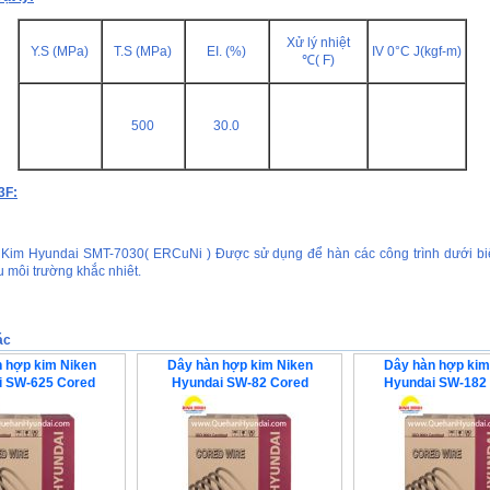
Xử lý nhiệt
Y.S (MPa)
T.S (MPa)
EI. (%)
IV 0°C J(kgf-m)
℃( F)
500
30.0
 3F:
Kim Hyundai SMT-7030( ERCuNi ) Được sử dụng để hàn các công trình dưới bi
 môi trường khắc nhiêt.
ác
 hợp kim Niken
Dây hàn hợp kim Niken
Dây hàn hợp kim
i SW-625 Cored
Hyundai SW-82 Cored
Hyundai SW-182