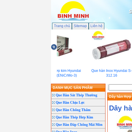
S
Trang chủ
Sitemap
Liên hệ
Que hàn hợp kim Hyundai
Que hàn Inox Hyundai S-
SR-625 (ENiCrMo-3)
312.16
DANH MỤC SẢN PHẨM
Que Hàn Sắt Thép Thường
Dây hàn Hợp 
Que Hàn Chịu Lực
Dây hà
Que Hàn Chống Thấm
Que Hàn Thép Hơp Kim
Que Hàn Đắp Chống Mài Mòn