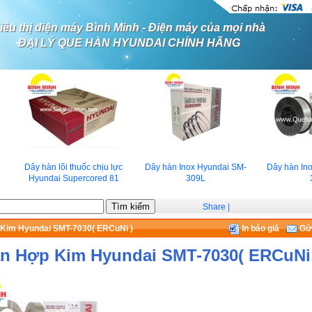
iêu thị điện máy Bình Minh - Điện máy của mọi nhà
ĐẠI LÝ QUE HÀN HYUNDAI CHÍNH HÃNG
Dây hàn lõi thuốc chịu lực
Dây hàn Inox Hyundai SM-
Dây hàn Ino
Hyundai Supercored 81
309L
3
Share
|
Kim Hyundai SMT-7030( ERCuNi )
In báo giá
Gửi
n Hợp Kim Hyundai SMT-7030( ERCuNi