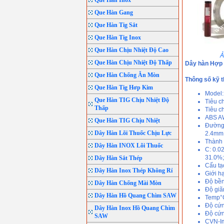
Que Hàn Inox
Que Hàn Gang
Que Hàn Tig Sắt
Que Hàn Tig Inox
Que Hàn Chịu Nhiệt Độ Cao
Ả
Que Hàn Chịu Nhiệt Độ Thấp
Dây hàn Hợp 
Que Hàn Chống Ăn Mòn
Thông số kỹ t
Que Hàn Tig Hơp Kim
Model
Que Hàn TIG Chịu Nhiệt Độ
Tiêu c
Thấp
Tiêu c
ABS A
Que Hàn TIG Chịu Nhiệt
Đường
Dây Hàn Lõi Thuốc Chịu Lực
2.4mm
Thành 
Dây Hàn INOX Lõi Thuốc
C: 0.0
31.0%;
Dây Hàn Sắt Thép
Cấu tạo
Dây Hàn Inox Thép Không Rỉ
Giới h
Độ bền
Dây Hàn Chống Mài Mòn
Độ giã
Dây Hàn Hồ Quang Chìm SAW
Temp°
Độ cứn
Dây Hàn Inox Hồ Quang Chìm
Độ cứn
SAW
CVN-Imp