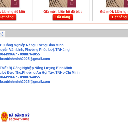
 Liên hệ để biết
Giá mới: Liên hệ để biết
Giá mới: Liên hệ 
Đặt hàng
Đặt hàng
Đặt hàng
 hệ
 Bị Công Nghiệp Năng Lượng Bình Minh
guyễn Văn Linh, Phường Phúc Lơị, TP.Hà nội
0904499667 - 0988764055
doanbinhminh2025@gmail.com
======================
Thiết Bị Công Nghiệp Năng Lượng Bình Minh
g Lê Đức Thọ,Phường An Hội Tây, TP.Hồ Chí Minh
0904499667 - 0988764055
hdoanbinhminh2025@gmail.com