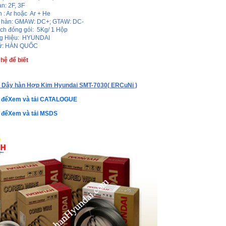
hàn: 2F, 3F
n : Ar hoặc Ar + He
 hàn: GMAW: DC+; GTAW: DC-
ch đóng gói: 5Kg/ 1 Hộp
g Hiệu: HYUNDAI
xứ: HÀN QUỐC
 hệ để biết
a
Dây hàn Hợp Kim Hyundai SMT-7030( ERCuNi )
y đểXem và tải CATALOGUE
y đểXem và tải MSDS