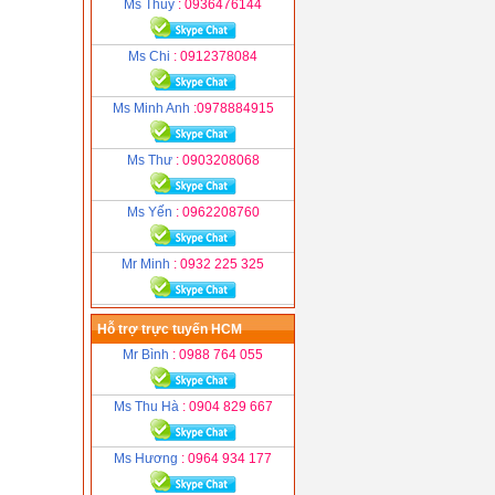
Ms Thuỷ
: 0936476144
Ms Chi
: 0912378084
Ms Minh Anh
:0978884915
Ms Thư
: 0903208068
Ms Yến
: 0962208760
Mr Minh
: 0932 225 325
Hỗ trợ trực tuyến HCM
Mr Bình
: 0988 764 055
Ms Thu Hà
: 0904 829 667
Ms Hương
: 0964 934 177