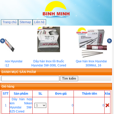
Trang chủ
Sitemap
Liên hệ
ig Inox Hyundai
Dây hàn Inox lõi thuốc
Que hàn Inox Hyundai S-
ST-312
Hyundai SW-308L Cored
309MoL.16
DANH MỤC SẢN PHẨM
Giỏ hàng
STT
Sản phẩm
SL
Đơn giá
Thành tiền
Xóa
Dây hàn hợp
kim Niken
1
0
0
Hyundai SW-
625 Cored