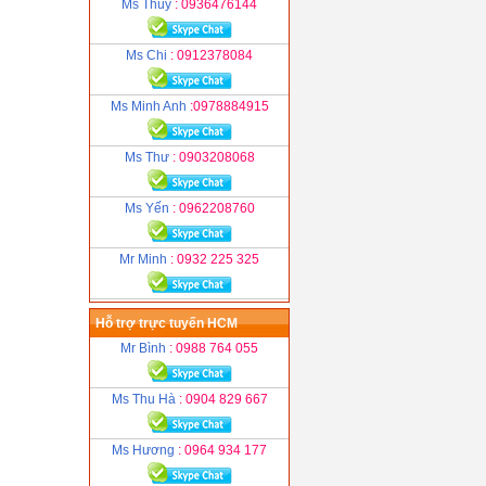
Ms Thuỷ
: 0936476144
Ms Chi
: 0912378084
Ms Minh Anh
:0978884915
Ms Thư
: 0903208068
Ms Yến
: 0962208760
Mr Minh
: 0932 225 325
Hỗ trợ trực tuyến HCM
Mr Bình
: 0988 764 055
Ms Thu Hà
: 0904 829 667
Ms Hương
: 0964 934 177