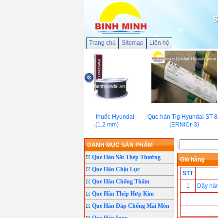
S
Trang chủ
Sitemap
Liên hệ
Dây hàn lõi thuốc Hyundai
Que hàn Tig Hyundai ST-8
SF-71(1.2 mm)
(ERNiCr-3)
DANH MỤC SẢN PHẨM
Que Hàn Sắt Thép Thường
Giỏ hàng
Que Hàn Chịu Lực
STT
Que Hàn Chống Thấm
1
Dây hà
Que Hàn Thép Hơp Kim
Que Hàn Đắp Chống Mài Mòn