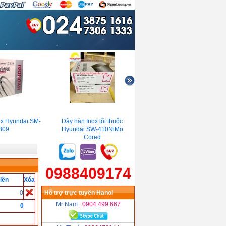
x Hyundai SM-
Dây hàn Inox lõi thuốc
Que hàn sắt thép Hyundai
09
Hyundai SW-410NiMo
S-6013.LF
Cored
0988409174
iền
Xóa
0
Hỗ trợ trực tuyến Hanoi
Mr Nam
: 0904 499 667
0