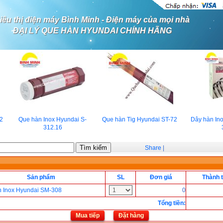
iêu thị điện máy Bình Minh - Điện máy của mọi nhà
ĐẠI LÝ QUE HÀN HYUNDAI CHÍNH HÃNG
2
Que hàn Inox Hyundai S-
Que hàn Tig Hyundai ST-72
Dây hàn Ino
312.16
3
Share
|
Sản phẩm
SL
Đơn giá
Thành t
n Inox Hyundai SM-308
0
Tổng tiền
:
Mua tiếp
Đặt hàng