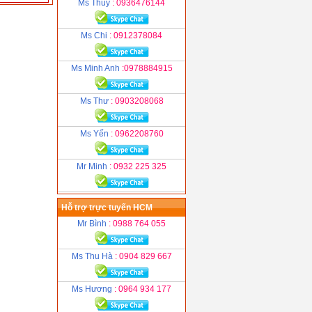
Ms Thuỷ
: 0936476144
Ms Chi
: 0912378084
Ms Minh Anh
:0978884915
Ms Thư
: 0903208068
Ms Yến
: 0962208760
Mr Minh
: 0932 225 325
Hỗ trợ trực tuyến HCM
Mr Bình
: 0988 764 055
Ms Thu Hà
: 0904 829 667
Ms Hương
: 0964 934 177