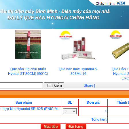
iêu thị điện máy Bình Minh - Điện máy của mọi nhà
ĐẠI LÝ QUE HÀN HYUNDAI CHÍNH HÃNG
Que hàn Tig chịu nhiệt
Que hàn Inox Hyundai S-
Que Hàn Ti
Hyudai ST-80CM( 690°C)
308Mo.16
Hyundai S
ERCu
Share
|
Sản phẩm
SL
Đơn giá
Thành t
n hợp kim Hyundai SR-625 (ENiCrMo-
0
Tổng tiền
:
Mua tiếp
Đặt hàng