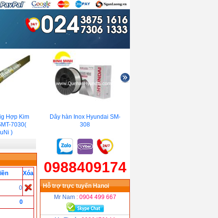
g Hợp Kim
Dây hàn Inox Hyundai SM-
Que hàn chống ăn mòn
MT-7030(
308
Hyundai S-7018.W(E7018-
Ni )
W2)
0988409174
iền
Xóa
Hỗ trợ trực tuyến Hanoi
0
Mr Nam
: 0904 499 667
0