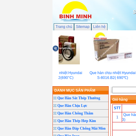
S
Trang chủ
Sitemap
Liên hệ
Dây hàn chịu nhiệt Hyundai
Que hàn chịu nhiệt Hyundai
SC-81B2(690°C)
S-8016.B2( 690℃)
DANH MỤC SẢN PHẨM
Que Hàn Sắt Thép Thường
Giỏ hàng
Que Hàn Chịu Lực
STT
Que Hàn Chống Thấm
Que hà
1
3)
Que Hàn Thép Hơp Kim
Que Hàn Đắp Chống Mài Mòn