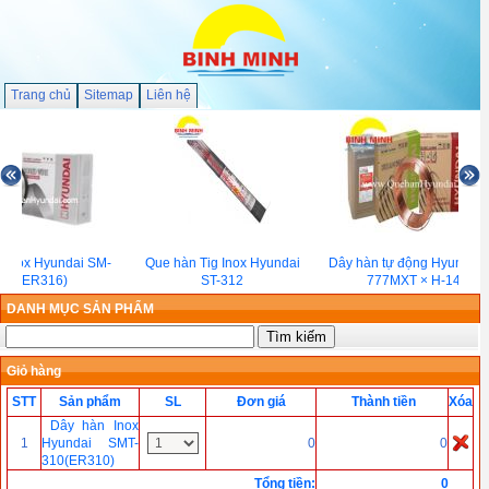
Trang chủ
Sitemap
Liên hệ
 Inox Hyundai SM-
Que hàn Tig Inox Hyundai
Dây hàn tự động Hyundai 
316(ER316)
ST-312
777MXT × H-14
DANH MỤC SẢN PHẨM
Giỏ hàng
STT
Sản phẩm
SL
Đơn giá
Thành tiền
Xóa
Dây hàn Inox
1
Hyundai SMT-
0
0
310(ER310)
Tổng tiền
:
0