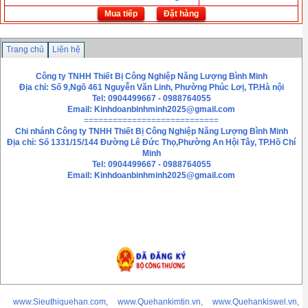
Mua tiếp
Đặt hàng
Trang chủ
Liên hệ
Công ty TNHH Thiết Bị Công Nghiệp Năng Lượng Bình Minh
Địa chỉ: Số 9,Ngõ 461 Nguyễn Văn Linh, Phường Phúc Lơị, TP.Hà nội
Tel: 0904499667 - 0988764055
Email:
Kinhdoanbinhminh2025@gmail.com
============================
Chi nhánh
Công ty TNHH Thiết Bị Công Nghiệp Năng Lượng Bình Minh
Địa chỉ: Số 1331/15/144 Đường Lê Đức Thọ,Phường An Hội Tây, TP.Hồ Chí
Minh
Tel: 0904499667 - 0988764055
Email: Kinhdoanbinhminh2025@gmail.com
www.Sieuthiquehan.com, www.Quehankimtin.vn, www.Quehankiswel.vn,